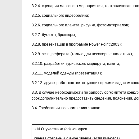
3.2.4. сценария массового мероприятия, театрализованног
3.2.5. социального видеоролика;
3.2.6. социального плаката, рисунка, фотоматериалов;
3.2.7. буклета, брошюры;
3.2.8. презентации в программе Power Point(2003);
3.2.9. эссе, реферата (только для несовершеннолетних);
3.2.10. разработки туристского маршрута, пакета;
3.2.11. моделей одежды (презентация);
3.2.12. других работ соответствующих целям и задачам конк
3.3. В случае необходимости по запросу оргкомитета конку
срок дополнительно предоставить сведения, пояснения, до
3.4. Требования к оформлению заявок.
Ф.И.О. участника (ов) конкурса
Ученая степень и ученое звание (если имеются)