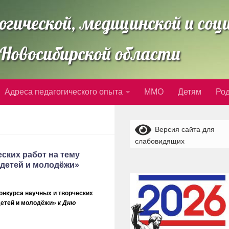
огической, медицинской и со
Новосибирской области
Адреса педагогического опыта
ММО
Детям
Ро
Версия сайта для
слабовидящих
ских работ на тему
 детей и молодёжи»
онкурса научных и творческих
детей и молодёжи»
к Дню