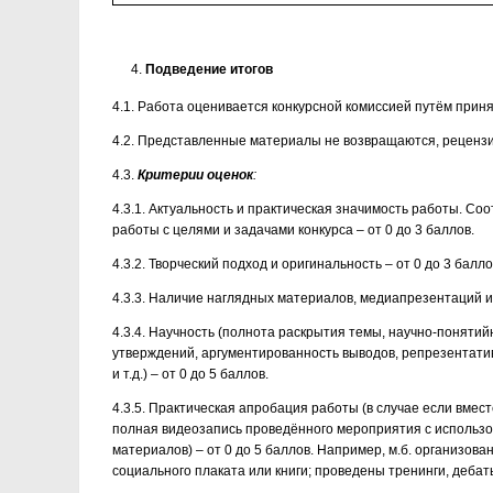
Подведение итогов
4.1. Работа оценивается конкурсной комиссией путём прин
4.2. Представленные материалы не возвращаются, рецензи
4.3.
Критерии оценок
:
4.3.1. Актуальность и практическая значимость работы. Со
работы с целями и задачами конкурса – от 0 до 3 баллов.
4.3.2. Творческий подход и оригинальность – от 0 до 3 балло
4.3.3. Наличие наглядных материалов, медиапрезентаций и т.
4.3.4. Научность (полнота раскрытия темы, научно-поняти
утверждений, аргументированность выводов, репрезентати
и т.д.) – от 0 до 5 баллов.
4.3.5. Практическая апробация работы (в случае если вмес
полная видеозапись проведённого мероприятия с использо
материалов) – от 0 до 5 баллов. Например, м.б. организова
социального плаката или книги; проведены тренинги, дебаты