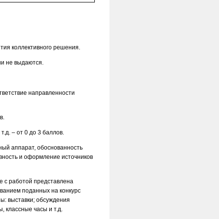
ятия коллективного решения.
и не выдаются.
ответствие направленности
в.
д. – от 0 до 3 баллов.
йный аппарат, обоснованность
вность и оформление источников
те с работой представлена
ванием поданных на конкурс
ны: выставки; обсуждения
, классные часы и т.д.