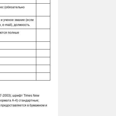
рес (обязательно
 и ученое звание (если
 e-mail), должность
аются полные
97-2003); шрифт Times New
ормата А-4) стандартные;
 предоставляется в бумажном и