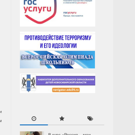
и
м
В курс «Россия – мои