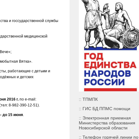
ства и госсударственной службы
ударственной медицинской
Вече»;
мобытная Вятка».
исты, работающие с детьми и
лодёжных и детских
:: ТПМПК
юня 2016 г.
по e-mail:
ел: 8-982-390-12-51).
:: ГИС БД ППМС помощи
– до 15 июня
.
:: Электронная приемная
Министерства образования
Новосибирской области
:: Телефон горячей линии по