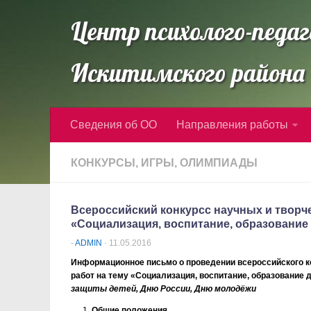
Центр психолого-педаг
Искитимского района 
Сведения об ОО
Направления работы
КОНКУРСЫ, ИГРЫ, ОЛИМПИАДЫ
Всероссийский конкурсс научных и творче
«Социализация, воспитание, образование
-
ADMIN
· 11.05.2016
Информационное письмо
о проведении всероссийского к
работ на тему
«Социализация, воспитание, образование 
защиты детей, Дню России, Дню молодёжи
Общие положения