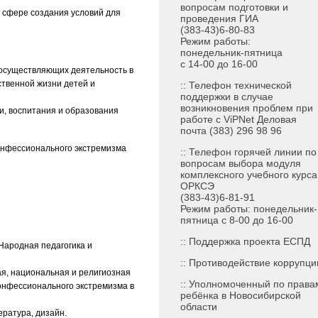
вопросам подготовки и
 сфере создания условий для
проведения ГИА
(383-43)6-80-83
Режим работы:
понедельник-пятница
с 14-00 до 16-00
 осуществляющих деятельность в
твенной жизни детей и
:: Телефон технической
поддержки в случае
возникновения проблем при
, воспитания и образования
работе с ViPNet Деловая
почта (383) 296 98 96
онфессионального экстремизма
:: Телефон горячей линии по
вопросам выбора модуля
комплексного учебного курса
ОРКСЭ
(383-43)6-81-91
Режим работы: понедельник-
пятница с 8-00 до 16-00
::
Поддержка проекта ЕСПД
Народная педагогика и
:: Противодействие коррупци
ая, национальная и религиозная
:: Уполномоченный по права
онфессионального экстремизма в
ребёнка в Новосибирской
области
ература, дизайн.