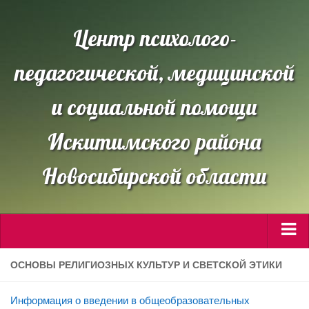
Центр психолого-
педагогической, медицинской
и социальной помощи
Искитимского района
Новосибирской области
Сведения об ОО
ОСНОВЫ РЕЛИГИОЗНЫХ КУЛЬТУР И СВЕТСКОЙ ЭТИКИ
Направления работы
Информация о введении в общеобразовательных