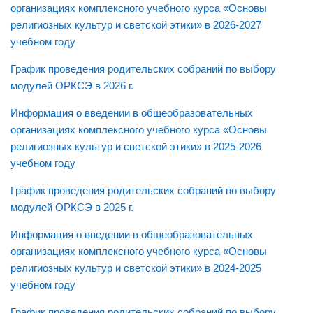
Реализация Единой модели профориентации
организациях комплексного учебного курса «Основы
религиозных культур и светской этики» в 2026-2027
ТПМПК
учебном году
Работа со ШНОР
График проведения родительских собраний по выбору
Методические рекомендации
модулей ОРКСЭ в 2026 г.
Аттестация педагогических работников
Информация о введении в общеобразовательных
Развитие учительского потенциала
организациях комплексного учебного курса «Основы
Семинары
религиозных культур и светской этики» в 2025-2026
учебном году
Конкурсы
Курсовая подготовка
График проведения родительских собраний по выбору
модулей ОРКСЭ в 2025 г.
Система поддержки талантливых детей
Всероссийская олимпиада школьников
Информация о введении в общеобразовательных
организациях комплексного учебного курса «Основы
НПК школьников
религиозных культур и светской этики» в 2024-2025
Фестиваль ученических проектов
учебном году
Лучшие проектные и исследовательские работы
График проведения родительских собраний по выбору