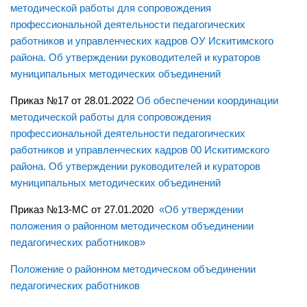
Реализация Единой модели профориентации
методической работы для сопровождения
профессиональной деятельности педагогических
ТПМПК
работников и управленческих кадров ОУ Искитимскоrо
Работа со ШНОР
района. Об утверждении руководителей и кураторов
Методические рекомендации
муниципальных методических объединений
Аттестация педагогических работников
Приказ №17 от 28.01.2022
Об обеспечении координации
Развитие учительского потенциала
методической работы для сопровождения
профессиональной деятельности педагогических
Семинары
работников и управленческих кадров 00 Искитимскоrо
Конкурсы
района. Об утверждении руководителей и кураторов
муниципальных методических объединений
Курсовая подготовка
Система поддержки талантливых детей
Приказ №13-МС от 27.01.2020
«Об утверждении
положения о районном методическом объединении
Всероссийская олимпиада школьников
педагогических работников»
НПК школьников
Положение о районном методическом объединении
Фестиваль ученических проектов
педагогических работников
Лучшие проектные и исследовательские работы