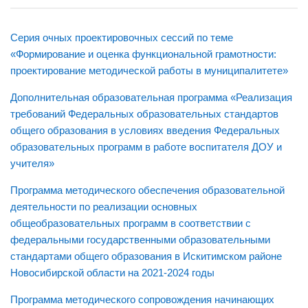
Библиотека
Учебно-методическое обеспечение
Серия очных проектировочных сессий по теме
«Формирование и оценка функциональной грамотности:
Документы
проектирование методической работы в муниципалитете»
Сетевой учитель
Дополнительная образовательная программа «Реализация
Адреса педагогического опыта
требований Федеральных образовательных стандартов
Требования к публикации
общего образования в условиях введения Федеральных
образовательных программ в работе воспитателя ДОУ и
Материалы НПК
учителя»
Математика, физика, информатика
Программа методического обеспечения образовательной
Русский язык и литература
деятельности по реализации основных
Иностранный язык
общеобразовательных программ в соответствии с
федеральными государственными образовательными
Дошкольное образование
стандартами общего образования в Искитимском районе
ММО
Новосибирской области на 2021-2024 годы
Детям
Программа методического сопровождения начинающих