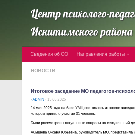
Центр психолого-педаг
Искитимского района 
Сведения об ОО
Направления работы
НОВОСТИ
Итоговое заседание МО педагогов-психол
-
ADMIN
· 15.05.2025
14 мая 2025 года на базе УМЦ состоялось итоговое заседан
котором приняло участие 31 человек.
Были рассмотрены актуальные вопросы на сегодняшний де
Абышева Оксана Юрьевна, руководитель МО, представила