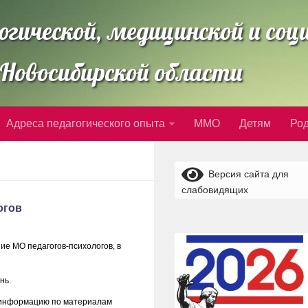
огической, медицинской и со
Новосибирской области
Адреса педагогического опыта
ММО
Детям
Ро
Версия сайта для
слабовидящих
огов
ие МО педагогов-психологов, в
нь.
 информацию по материалам