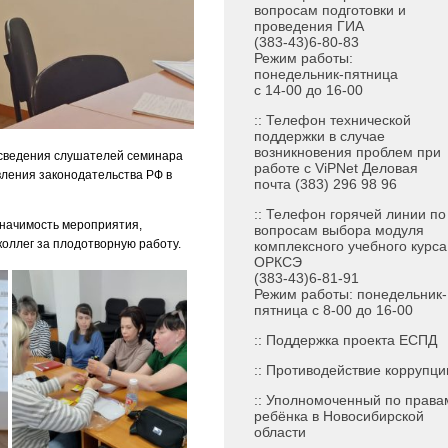
вопросам подготовки и
проведения ГИА
(383-43)6-80-83
Режим работы:
понедельник-пятница
с 14-00 до 16-00
:: Телефон технической
поддержки в случае
возникновения проблем при
 сведения слушателей семинара
работе с ViPNet Деловая
ления законодательства РФ в
почта (383) 296 98 96
:: Телефон горячей линии по
значимость мероприятия,
вопросам выбора модуля
оллег за плодотворную работу.
комплексного учебного курса
ОРКСЭ
(383-43)6-81-91
Режим работы: понедельник-
пятница с 8-00 до 16-00
::
Поддержка проекта ЕСПД
:: Противодействие коррупци
:: Уполномоченный по права
ребёнка в Новосибирской
области