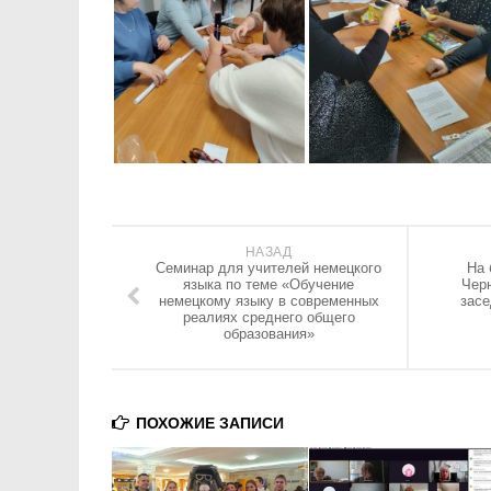
НАЗАД
Cеминар для учителей немецкого
На 
языка по теме «Обучение
Чер
немецкому языку в современных
зас
реалиях среднего общего
образования»
ПОХОЖИЕ ЗАПИСИ