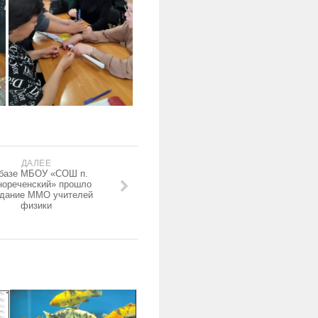
ДАЛЕЕ
базе МБОУ «СОШ п.
нореченский» прошло
едание ММО учителей
физики