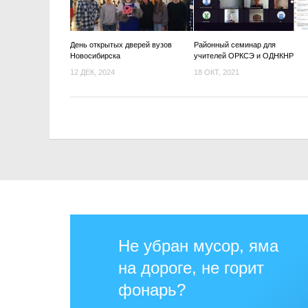
День открытых дверей вузов
Районный семинар для
Новосибирска
учителей ОРКСЭ и ОДНКНР
12 ДЕК, 2024
18 ОКТ, 2021
Не убран мусор, яма
на дороге, не горит
фонарь?