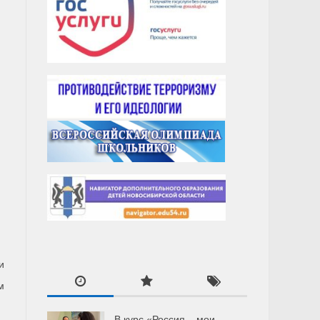
и
м
В курс «Россия – мои