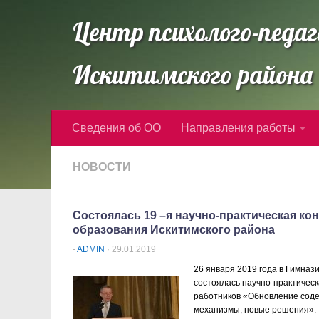
Центр психолого-педаг
Искитимского района 
Сведения об ОО
Направления работы
НОВОСТИ
Cостоялась 19 –я научно-практическая к
образования Искитимского района
-
ADMIN
· 29.01.2019
26 января 2019 года в Гимназ
состоялась научно-практичес
работников «Обновление соде
механизмы, новые решения».