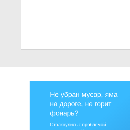
Не убран мусор, яма
на дороге, не горит
фонарь?
Столкнулись с проблемой —