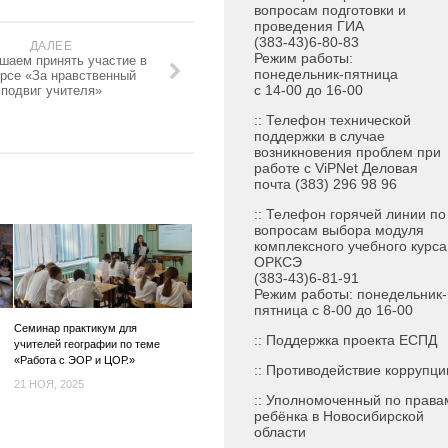
вопросам подготовки и
проведения ГИА
(383-43)6-80-83
ДАЛЕЕ
Режим работы:
шаем принять участие в
понедельник-пятница
урсе «За нравственный
с 14-00 до 16-00
подвиг учителя»
:: Телефон технической
поддержки в случае
возникновения проблем при
работе с ViPNet Деловая
почта (383) 296 98 96
:: Телефон горячей линии по
вопросам выбора модуля
комплексного учебного курса
ОРКСЭ
(383-43)6-81-91
Режим работы: понедельник-
пятница с 8-00 до 16-00
Семинар практикум для
::
Поддержка проекта ЕСПД
учителей географии по теме
«Работа с ЭОР и ЦОР.»
:: Противодействие коррупци
21 НОЯ, 2025
:: Уполномоченный по права
ребёнка в Новосибирской
области