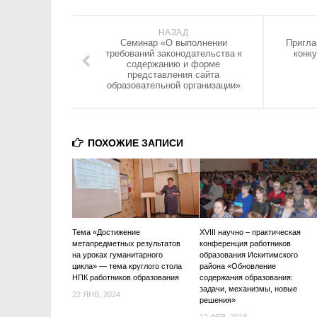
НАЗАД
Cеминар «О выполнении
Пригла
требований законодательства к
конк
содержанию и форме
представления сайта
образовательной организации»
ПОХОЖИЕ ЗАПИСИ
Тема «Достижение
XVIII научно – практическая
метапредметных результатов
конференция работников
на уроках гуманитарного
образования Искитимского
цикла» — тема круглого стола
района «Обновление
НПК работников образования
содержания образования:
задачи, механизмы, новые
22 ЯНВ, 2024
решения»