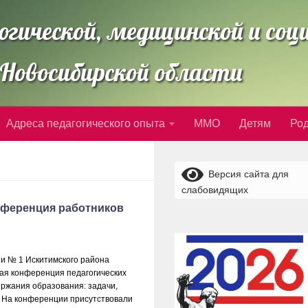
огической, медицинской и со
Новосибирской области
Адреса педагогического опыта
ММО
Детям
Ро
Версия сайта для
слабовидящих
онференция работников
ии № 1 Искитимского района
кая конференция педагогических
ржания образования: задачи,
 На конференции присутствовали