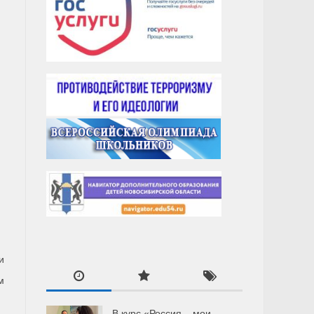
и
м
В курс «Россия – мои