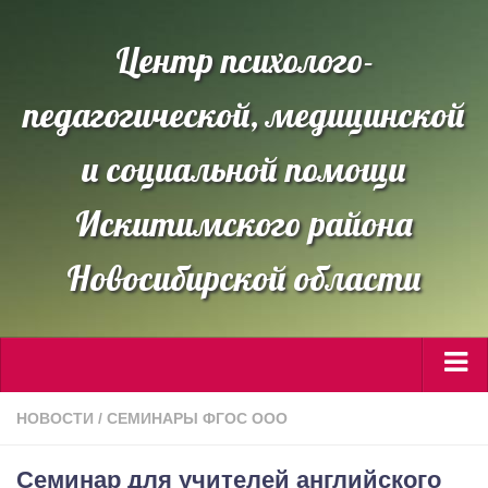
Центр психолого-
педагогической, медицинской
и социальной помощи
Искитимского района
Новосибирской области
Сведения об ОО
НОВОСТИ
/
СЕМИНАРЫ ФГОС ООО
Направления работы
Cеминар для учителей английского