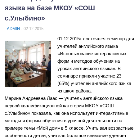
Реализация Единой модели профориентации
языка на базе МКОУ «СОШ
ТПМПК
с.Улыбино»
Работа со ШНОР
-
ADMIN
· 02.12.2015
Методические рекомендации
01.12.2015г.
состоялся семинар для
Аттестация педагогических работников
учителей английского языка
Развитие учительского потенциала
«Использование интерактивных
форм и методов обучения на
Семинары
уроках английского языка». В
Конкурсы
семинаре приняли участие 23
Курсовая подготовка
(65%) учителей английского языка
из школ района.
Система поддержки талантливых детей
Марина Андреевна Лаас — учитель английского языка
Всероссийская олимпиада школьников
первой квалификационной категории МКОУ «СОШ
с.Улыбино» показала, как она использует интерактивные
НПК школьников
методы и формы обучения в урочной деятельности на
Фестиваль ученических проектов
примере темы «Мой дом» в 5 классе. Учитывая возрастные
Лучшие проектные и исследовательские работы
особенности детей, учитель большое внимание уделяет