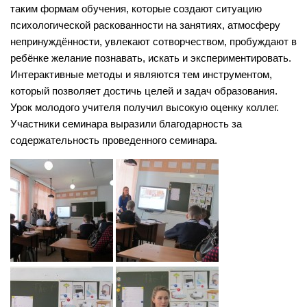
таким формам обучения, которые создают ситуацию
Библиотека
психологической раскованности на занятиях, атмосферу
Учебно-методическое обеспечение
непринуждённости, увлекают сотворчеством, пробуждают в
Документы
ребёнке желание познавать, искать и экспериментировать.
Интерактивные методы и являются тем инструментом,
Сетевой учитель
который позволяет достичь целей и задач образования.
Адреса педагогического опыта
Урок молодого учителя получил высокую оценку коллег.
Участники семинара выразили благодарность за
Требования к публикации
содержательность проведенного семинара.
Материалы НПК
Математика, физика, информатика
Русский язык и литература
Иностранный язык
Дошкольное образование
ММО
Детям