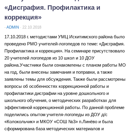
Реализация Единой модели профориентации
«Дисграфия. Профилактика и
ТПМПК
коррекция»
Работа со ШНОР
-
ADMIN
· 22.10.2018
Методические рекомендации
17.10.2018 г. методистами УМЦ Искитимского района было
Аттестация педагогических работников
проведено РМО учителей-логопедов по теме: «Дисграфия.
Развитие учительского потенциала
Профилактика и коррекция». На семинаре присутствовало
20 учителей логопедов из 10 школ и 10 ДОУ
Семинары
района.Участники были ознакомлены с планом работы МО
Конкурсы
на год, были внесены замечания и поправки, а также
Курсовая подготовка
заявлены темы для обсуждения. Также были рассмотрены
вопросы об особенностях коррекционной работы и
Система поддержки талантливых детей
профилактики дисграфии на уровне дошкольного и
Всероссийская олимпиада школьников
школьного обучения, о методических разработках для
эффективной коррекционной работы. По данной проблеме
НПК школьников
поделились опытом учителя-логопеды из ДОУ д/с
Фестиваль ученических проектов
«Колокольчик» и МКОУ «СОШ №3» п.Линёво и была
Лучшие проектные и исследовательские работы
сформирована база методических материалов и