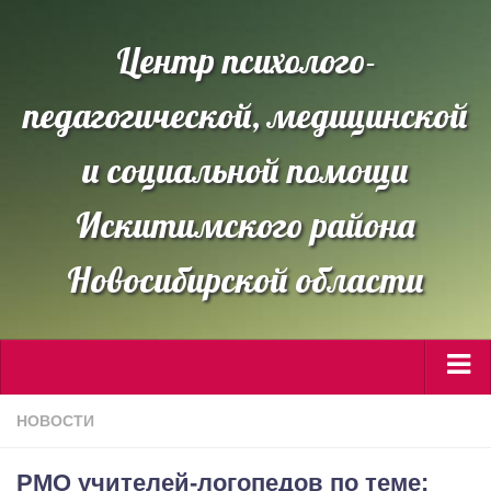
Центр психолого-
педагогической, медицинской
и социальной помощи
Искитимского района
Новосибирской области
Сведения об ОО
НОВОСТИ
Направления работы
РМО учителей-логопедов по теме: