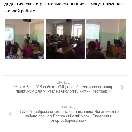
дидактических игр, которые специалисты могут применять
Библиотека
в своей работе.
Учебно-методическое обеспечение
Документы
Сетевой учитель
Адреса педагогического опыта
Требования к публикации
Материалы НПК
Математика, физика, информатика
ДАЛЕЕ
Русский язык и литература
25 октября 2018на базе УМЦ прошёл семинар семинар-
практикум для учителей биологии, химии, географии
Иностранный язык
Дошкольное образование
НАЗАД
В 33 общеобразовательных организациях Искитимского
ММО
района прошёл Всероссийский урок «Экология и
энергосбережение»
Детям