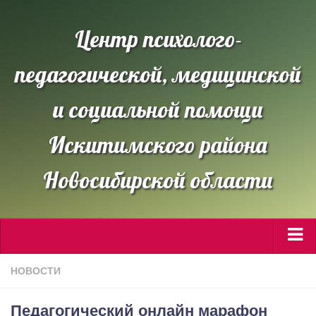
Центр психолого-
педагогической, медицинской
и социальной помощи
Искитимского района
Новосибирской области
Сведения об ОО
НОВОСТИ
Направления работы
Педагогический онлайн марафон