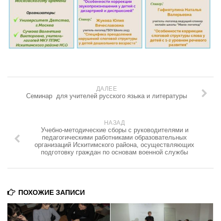
Библиотека
Учебно-методическое обеспечение
Документы
Сетевой учитель
Адреса педагогического опыта
ДАЛЕЕ
Требования к публикации
Семинар для учителей русского языка и литературы
Материалы НПК
НАЗАД
Математика, физика, информатика
Учебно-методические сборы с руководителями и
педагогическими работниками образовательных
Русский язык и литература
организаций Искитимского района, осуществляющих
подготовку граждан по основам военной службы
Иностранный язык
Дошкольное образование
ММО
ПОХОЖИЕ ЗАПИСИ
Детям