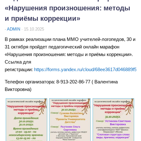
Реализация Единой модели профориентации
«Нарушения произношения: методы
ТПМПК
и приёмы коррекции»
Работа со ШНОР
-
ADMIN
· 15.10.2025
Методические рекомендации
В рамках реализации плана ММО учителей-логопедов, 30 и
Аттестация педагогических работников
31 октября пройдет педагогический онлайн марафон
Развитие учительского потенциала
«Нарушения произношения: методы и приёмы коррекции».
Ссылка для
Семинары
регистрации:
https://forms.yandex.ru/cloud/68ee3617d046889f5c
Конкурсы
Телефон организатора:
8-913-202-86-77
( Валентина
Курсовая подготовка
Викторовна)
Система поддержки талантливых детей
Всероссийская олимпиада школьников
НПК школьников
Фестиваль ученических проектов
Лучшие проектные и исследовательские работы